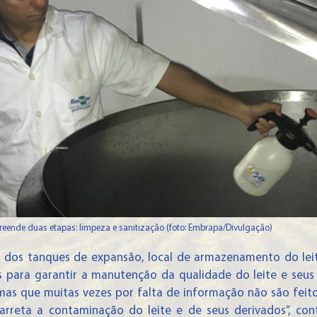
eende duas etapas: limpeza e sanitização (foto: Embrapa/Divulgação)
 dos tanques de expansão, local de armazenamento do leit
 para garantir a manutenção da qualidade do leite e seus 
mas que muitas vezes por falta de informação não são feito
carreta a contaminação do leite e de seus derivados”, con