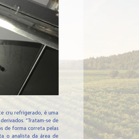
e cru refrigerado, é uma
derivados. “Tratam-se de
s de forma correta pelas
ta o analista da área de