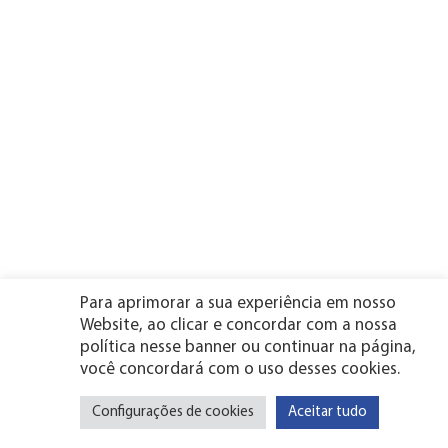
Para aprimorar a sua experiência em nosso
Website, ao clicar e concordar com a nossa
política nesse banner ou continuar na página,
você concordará com o uso desses cookies.
Configurações de cookies
Aceitar tudo
Vitória de
Parnamirim - RN
Mamanguape - PB
Santo Antão - PE