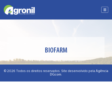
BIOFARM
Agência
© 2026 Todos os direitos reservados. Site desenvolvido pela
DGcom
.