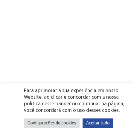
Para aprimorar a sua experiência em nosso
Website, ao clicar e concordar com a nossa
política nesse banner ou continuar na página,
você concordará com o uso desses cookies.
Configurações de cookies
Aceitar tudo
Vitória de
Parnamirim - RN
Mamanguape - PB
Santo Antão - PE