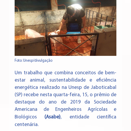
Foto: Unesp/divulgação
Um trabalho que combina conceitos de bem-
estar animal, sustentabilidade e eficiência
energética realizado na Unesp de Jaboticabal
(SP) recebe nesta quarta-feira, 15, o prêmio de
destaque do ano de 2019 da Sociedade
Americana de Engenheiros Agrícolas e
Biológicos
(Asabe)
, entidade científica
centenária.