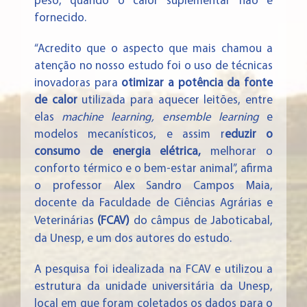
peso, quando o calor suplementar não é
fornecido.
“Acredito que o aspecto que mais chamou a
atenção no nosso estudo foi o uso de técnicas
inovadoras para
otimizar a potência da fonte
de calor
utilizada para aquecer leitões, entre
elas
machine learning, ensemble learning
e
modelos mecanísticos, e assim r
eduzir o
consumo de energia elétrica,
melhorar o
conforto térmico e o bem-estar animal”, afirma
o professor Alex Sandro Campos Maia,
docente da Faculdade de Ciências Agrárias e
Veterinárias
(FCAV)
do câmpus de Jaboticabal,
da Unesp, e um dos autores do estudo.
A pesquisa foi idealizada na FCAV e utilizou a
estrutura da unidade universitária da Unesp,
local em que foram coletados os dados para o